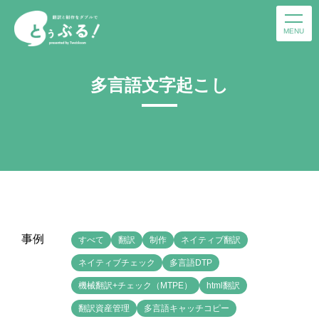
MENU
多言語文字起こし
事例
すべて
翻訳
制作
ネイティブ翻訳
ネイティブチェック
多言語DTP
機械翻訳+チェック（MTPE）
html翻訳
翻訳資産管理
多言語キャッチコピー