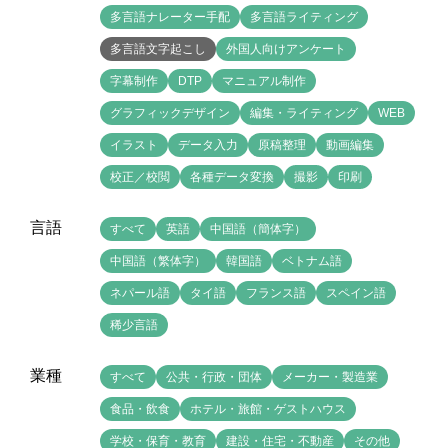
多言語ナレーター手配
多言語ライティング
多言語文字起こし
外国人向けアンケート
字幕制作
DTP
マニュアル制作
グラフィックデザイン
編集・ライティング
WEB
イラスト
データ入力
原稿整理
動画編集
校正／校閲
各種データ変換
撮影
印刷
言語
すべて
英語
中国語（簡体字）
中国語（繁体字）
韓国語
ベトナム語
ネパール語
タイ語
フランス語
スペイン語
稀少言語
業種
すべて
公共・行政・団体
メーカー・製造業
食品・飲食
ホテル・旅館・ゲストハウス
学校・保育・教育
建設・住宅・不動産
その他